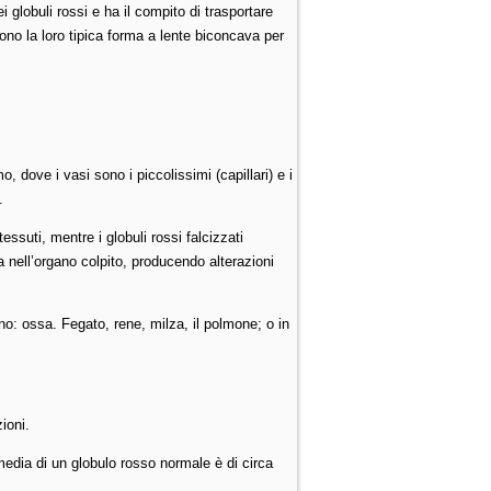
globuli rossi e ha il compito di trasportare
ono la loro tipica forma a lente biconcava per
o, dove i vasi sono i piccolissimi (capillari) e i
.
essuti, mentre i globuli rossi falcizzati
 nell’organo colpito, producendo alterazioni
no: ossa. Fegato, rene, milza, il polmone; o in
ioni.
media di un globulo rosso normale è di circa