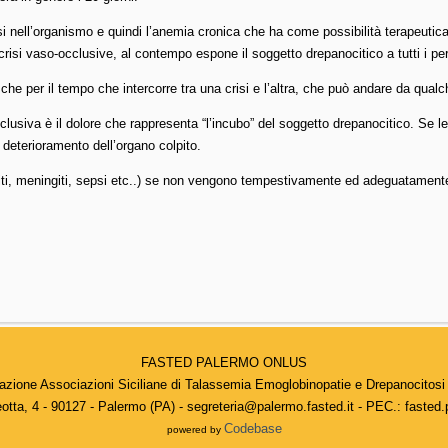
i nell’organismo e quindi l’anemia cronica che ha come possibilità terapeutica
 di crisi vaso-occlusive, al contempo espone il soggetto drepanocitico a tutti i p
 che per il tempo che intercorre tra una crisi e l’altra, che può andare da qua
usiva è il dolore che rappresenta “l’incubo” del soggetto drepanocitico. Se le
deterioramento dell’organo colpito.
eliti, meningiti, sepsi etc..) se non vengono tempestivamente ed adeguatame
FASTED PALERMO ONLUS
azione Associazioni Siciliane di Talassemia Emoglobinopatie e Drepanocitosi
eotta, 4 - 90127 - Palermo (PA) - segreteria@palermo.fasted.it - PEC.: fasted
Codebase
powered by