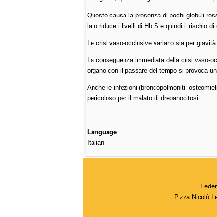
Questo causa la presenza di pochi globuli ross
lato riduce i livelli di Hb S e quindi il rischio
Le crisi vaso-occlusive variano sia per gravità
La conseguenza immediata della crisi vaso-occl
organo con il passare del tempo si provoca un 
Anche le infezioni (broncopolmoniti, osteomi
pericoloso per il malato di drepanocitosi.
Language
Italian
Feder
P.zza Nicolò L