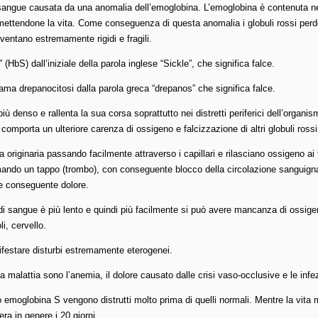
 sangue causata da una anomalia dell’emoglobina. L’emoglobina è contenuta nei 
ermettendone la vita. Come conseguenza di questa anomalia i globuli rossi perd
iventano estremamente rigidi e fragili.
S) dall’iniziale della parola inglese “Sickle”, che significa falce.
ama drepanocitosi dalla parola greca “drepanos” che significa falce.
più denso e rallenta la sua corsa soprattutto nei distretti periferici dell’organism
 comporta un ulteriore carenza di ossigeno e falcizzazione di altri globuli rossi
 originaria passando facilmente attraverso i capillari e rilasciano ossigeno ai t
rmando un tappo (trombo), con conseguente blocco della circolazione sanguigna
o e conseguente dolore.
so di sangue è più lento e quindi più facilmente si può avere mancanza di ossige
i, cervello.
festare disturbi estremamente eterogenei.
a malattia sono l’anemia, il dolore causato dalle crisi vaso-occlusive e le infez
 emoglobina S vengono distrutti molto prima di quelli normali. Mentre la vita 
era in genere i 20 giorni.