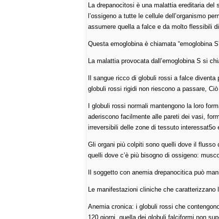
La drepanocitosi è una malattia ereditaria del
l’ossigeno a tutte le cellule dell’organismo p
assumere quella a falce e da molto flessibili d
Questa emoglobina è chiamata “emoglobina S” (Hb
La malattia provocata dall’emoglobina S si chi
Il sangue ricco di globuli rossi a falce diventa 
globuli rossi rigidi non riescono a passare, Ciò
I globuli rossi normali mantengono la loro forma
aderiscono facilmente alle pareti dei vasi, fo
irreversibili delle zone di tessuto interessat5
Gli organi più colpiti sono quelli dove il flus
quelli dove c’è più bisogno di ossigeno: muscol
Il soggetto con anemia drepanocitica può mani
Le manifestazioni cliniche che caratterizzano l
Anemia cronica: i globuli rossi che contengono
120 giorni, quella dei globuli falciformi non sup