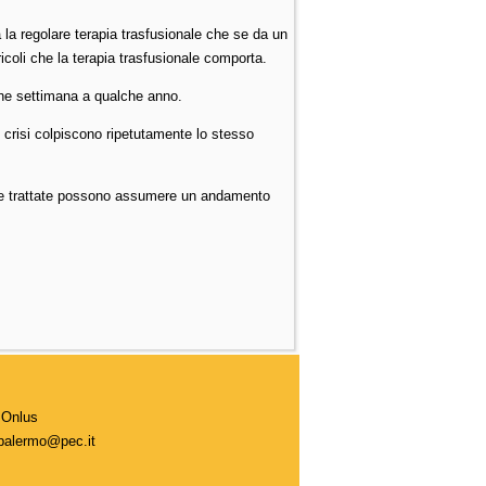
 la regolare terapia trasfusionale che se da un
ericoli che la terapia trasfusionale comporta.
lche settimana a qualche anno.
 crisi colpiscono ripetutamente lo stesso
nte trattate possono assumere un andamento
 Onlus
.palermo@pec.it